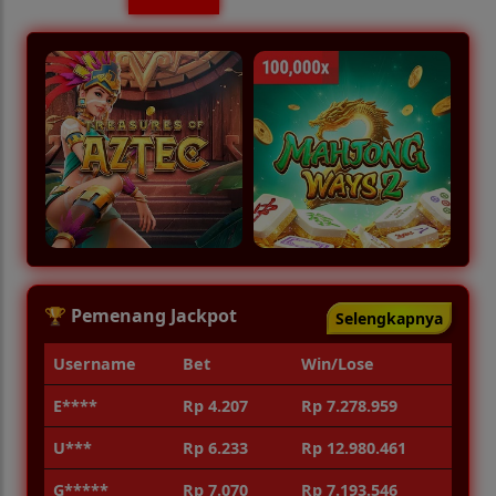
🏆 Pemenang Jackpot
Selengkapnya
Username
Bet
Win/Lose
E****
Rp 4.207
Rp 7.278.959
U***
Rp 6.233
Rp 12.980.461
G*****
Rp 7.070
Rp 7.193.546