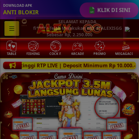
DOWNLOAD APK
KLIK DI SINI
ANTI BLOKIR
TABLE
FISHING
COCK F.
ARCADE
PROMO
MEGAGACOR
 Deposit Minimum Rp 10.000.- Deposit Cepat Pakai QRIS