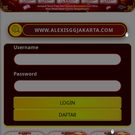
CARI ALEXISGG DISINI
WWW.ALEXISGGJAKARTA.COM
Username
Password
LOGIN
DAFTAR
🧧