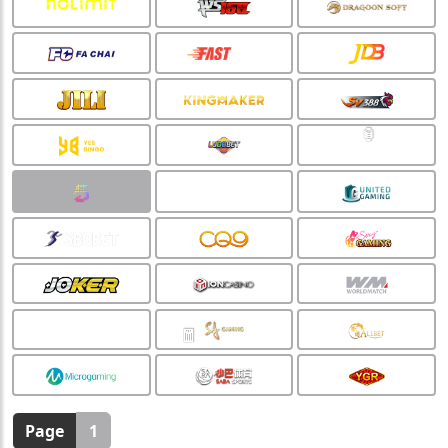
🏮
Page
1