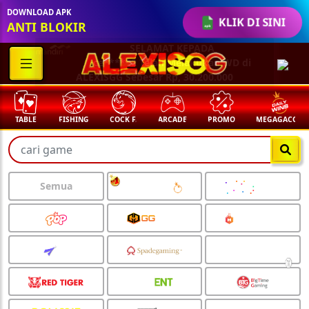
DOWNLOAD APK
KLIK DI SINI
ANTI BLOKIR
FISHING
COCK F.
ARCADE
PROMO
MEGAGACOR
ANUBIS
🧧
Semua