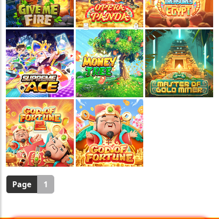
🧧
🏮
Page
1