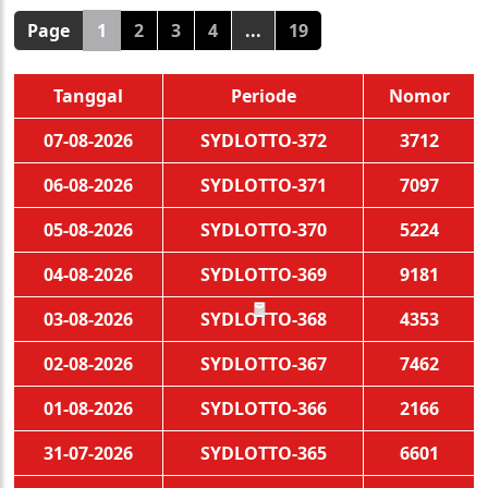
Page
1
2
3
4
...
19
Tanggal
Periode
Nomor
07-08-2026
SYDLOTTO-372
3712
06-08-2026
SYDLOTTO-371
7097
05-08-2026
SYDLOTTO-370
5224
04-08-2026
SYDLOTTO-369
9181
03-08-2026
SYDLOTTO-368
4353
🧧
02-08-2026
SYDLOTTO-367
7462
01-08-2026
SYDLOTTO-366
2166
31-07-2026
SYDLOTTO-365
6601