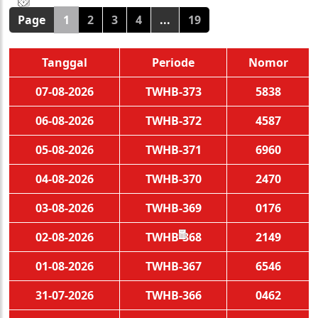
💵
💵
💵
💵
🧨
🧨
🧨
🧨
🪭
🪭
🪭
🪭
Page
1
2
3
4
...
19
Tanggal
Periode
Nomor
07-08-2026
TWHB-373
5838
06-08-2026
TWHB-372
4587
05-08-2026
TWHB-371
6960
04-08-2026
TWHB-370
2470
03-08-2026
TWHB-369
0176
02-08-2026
TWHB-368
2149
🧧
01-08-2026
TWHB-367
6546
31-07-2026
TWHB-366
0462