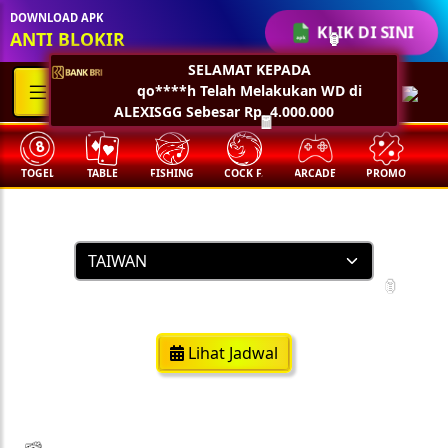
DOWNLOAD APK
KLIK DI SINI
ANTI BLOKIR
🏮
SELAMAT KEPADA
qo****h Telah Melakukan WD di
ALEXISGG Sebesar Rp, 4.000.000
🧧
TOGEL
TABLE
FISHING
COCK F.
ARCADE
PROMO
M
Result Togel
https://taiwan-lotto.com/
🏮
Lihat Jadwal