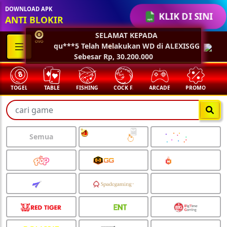
DOWNLOAD APK
KLIK DI SINI
ANTI BLOKIR
SELAMAT KEPADA
qu***5 Telah Melakukan WD di ALEXISGG
Sebesar Rp, 30.200.000
TABLE
FISHING
COCK F.
ARCADE
PROMO
MEGAGACOR
Semua