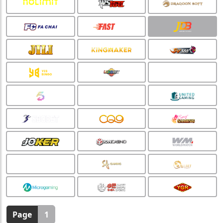
🏮
🏮
Page
1