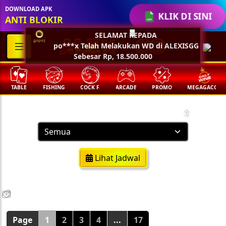
🏮
DOWNLOAD APK
KLIK DI SINI
ANTI BLOKIR
SELAMAT KEPADA
🧧
po***x Telah Melakukan WD di ALEXISGG
Sebesar Rp, 18.500.000
TABLE
FISHING
COCK F.
ARCADE
PROMO
MEGAGACOR
Result Togel
🏮
Lihat Jadwal
💵
💵
💵
💵
🧨
🧨
🧨
🧨
🪭
🪭
🪭
🪭
Page
1
2
3
4
...
17