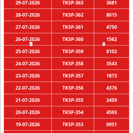
29-07-2026
TKSP-363
3681
28-07-2026
TKSP-362
8015
27-07-2026
TKSP-361
4750
26-07-2026
TKSP-360
1562
🧧
🏮
25-07-2026
TKSP-359
8102
24-07-2026
TKSP-358
3543
23-07-2026
TKSP-357
1873
22-07-2026
TKSP-356
4376
21-07-2026
TKSP-355
2459
20-07-2026
TKSP-354
4593
19-07-2026
TKSP-353
0951