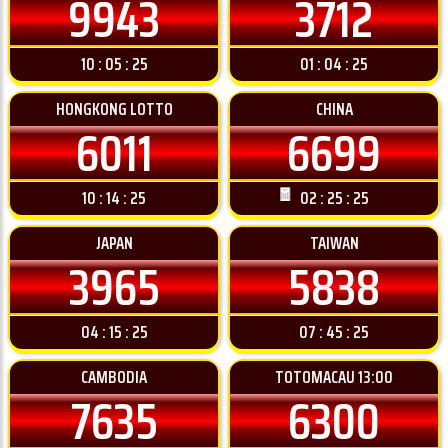
9943
3712
10 : 05 : 25
01 : 04 : 25
HONGKONG LOTTO
CHINA
6011
6699
10 : 14 : 25
02 : 25 : 25
JAPAN
TAIWAN
3965
5838
🧧
04 : 15 : 25
07 : 45 : 25
CAMBODIA
TOTOMACAU 13:00
7635
6300