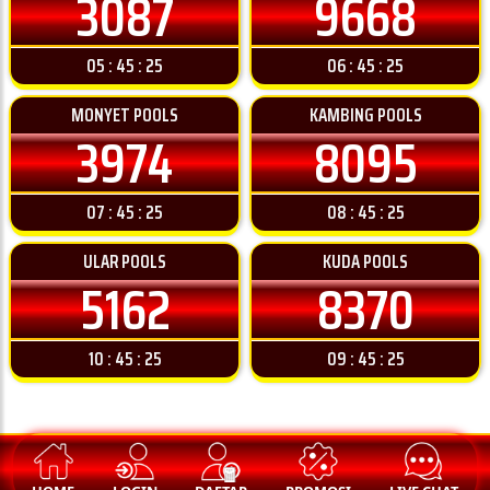
3087
9668
05 : 45 : 25
06 : 45 : 25
MONYET POOLS
KAMBING POOLS
3974
8095
07 : 45 : 25
08 : 45 : 25
ULAR POOLS
KUDA POOLS
5162
8370
10 : 45 : 25
09 : 45 : 25