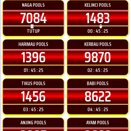
NAGA POOLS
KELINCI POOLS
7084
1483
TUTUP
00 : 45 : 25
HARIMAU POOLS
KERBAU POOLS
1396
9870
🧧
🏮
01 : 45 : 25
02 : 45 : 25
TIKUS POOLS
BABI POOLS
1456
8622
03 : 45 : 25
04 : 45 : 25
ANJING POOLS
AYAM POOLS