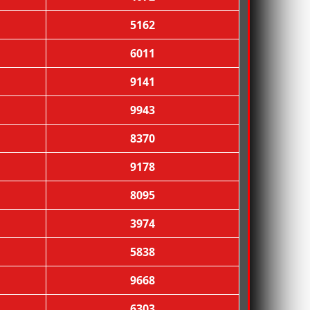
5162
6011
9141
9943
8370
9178
8095
3974
5838
9668
6303