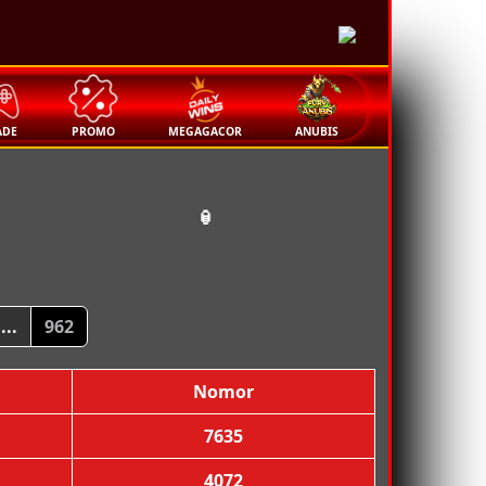
🏮
ADE
PROMO
MEGAGACOR
ANUBIS
🏮
...
962
Nomor
7635
4072