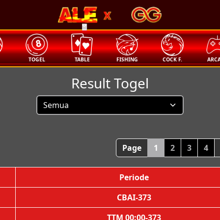
🧧
T
TOGEL
TABLE
FISHING
COCK F.
ARC
Result Togel
Page
1
2
3
4
Periode
CBAI-373
TTM 00:00-373