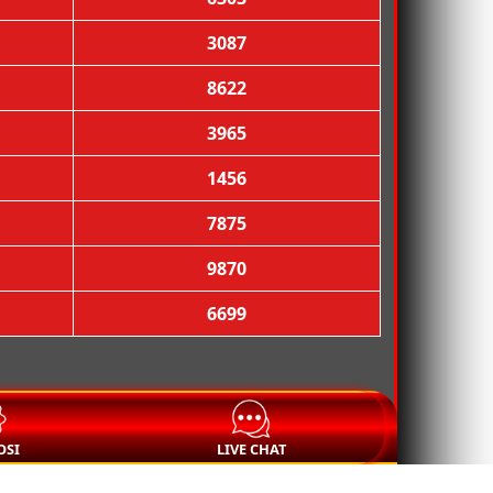
3087

8622
3965
1456
7875
9870
6699
OSI
LIVE CHAT