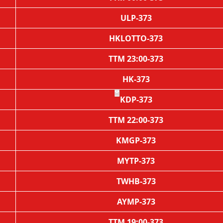
ULP-373
HKLOTTO-373
TTM 23:00-373
HK-373
KDP-373
🧧
TTM 22:00-373
KMGP-373
MYTP-373
TWHB-373
AYMP-373
TTM 19:00-373