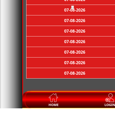
07-08-2026
🧧
07-08-2026
07-08-2026
07-08-2026
07-08-2026
07-08-2026
07-08-2026
HOME
LOGIN