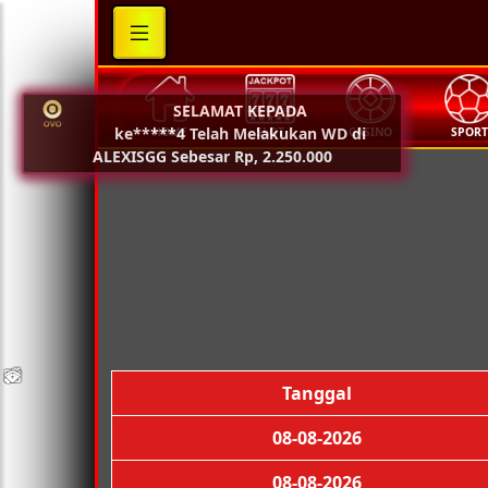
SELAMAT KEPADA
ke*****4 Telah Melakukan WD di
HOME
SLOT
CASINO
SPOR
ALEXISGG Sebesar Rp, 2.250.000
Tanggal
💵
💵
💵
💵
🧨
🧨
🧨
🧨
🪭
🪭
🪭
🪭
08-08-2026
08-08-2026