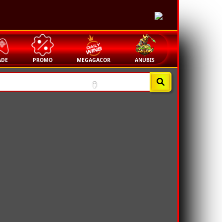
🏮
ADE
PROMO
MEGAGACOR
ANUBIS
🏮