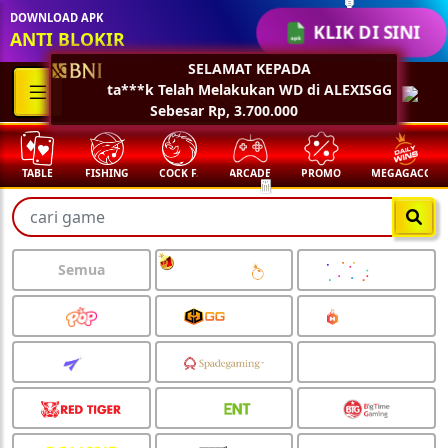
DOWNLOAD APK
KLIK DI SINI
ANTI BLOKIR
SELAMAT KEPADA
ta***k Telah Melakukan WD di ALEXISGG
🏮
Sebesar Rp, 3.700.000
TABLE
FISHING
COCK F.
ARCADE
PROMO
MEGAGACOR
Semua
🏮