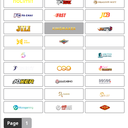
🧧
🏮
Page
1