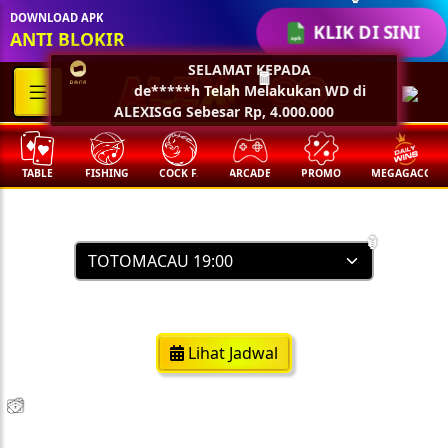
🏮
DOWNLOAD APK
KLIK DI SINI
ANTI BLOKIR
SELAMAT KEPADA
de*****h Telah Melakukan WD di
🧧
ALEXISGG Sebesar Rp, 4.000.000
TABLE
FISHING
COCK F.
ARCADE
PROMO
MEGAGACOR
Result Togel
🏮
https://poolstotomacao.com/
Lihat Jadwal
💵
💵
💵
💵
🧨
🧨
🧨
🧨
🪭
🪭
🪭
🪭