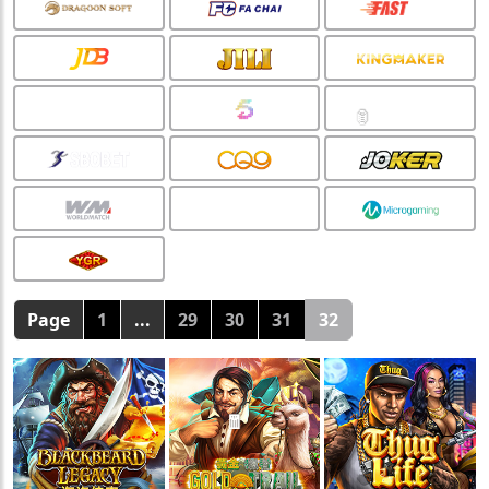
Page
1
...
29
30
31
32