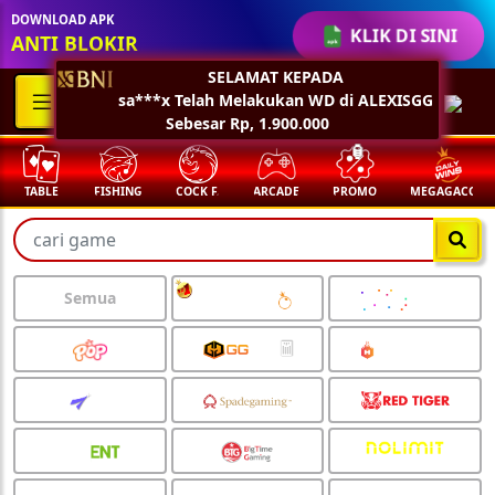
DOWNLOAD APK
KLIK DI SINI
ANTI BLOKIR
SELAMAT KEPADA
sa***x Telah Melakukan WD di ALEXISGG
Sebesar Rp, 1.900.000
TABLE
FISHING
COCK F.
ARCADE
PROMO
MEGAGACOR
🏮
Semua
🏮