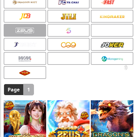
🧧
Page
1