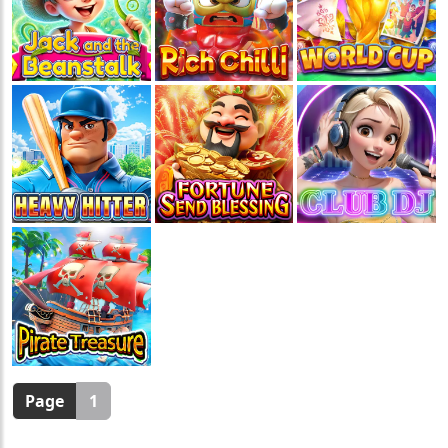
🧧
🏮
Page
1