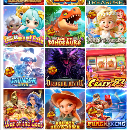

💵
💵
💵
💵
🧨
🧨
🧨
🧨
🪭
🪭
🪭
🪭