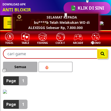
🏮
DOWNLOAD APK
KLIK DI SINI
ANTI BLOKIR
SELAMAT KEPADA
🧧
bu****b Telah Melakukan WD di
ALEXISGG Sebesar Rp, 7.800.000
TOGEL
TABLE
FISHING
COCK F.
ARCADE
PROMO
M
🏮
Semua
💵
💵
💵
💵
🧨
🧨
🧨
🧨
🪭
🪭
🪭
🪭
Page
1
Page
1