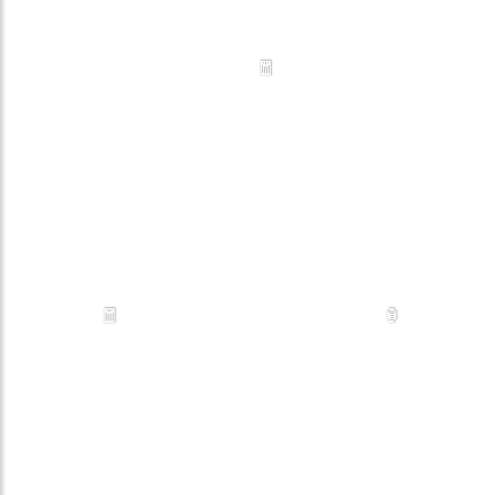
🧧
🧧
🏮