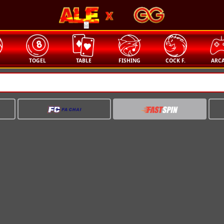
🧧
T
TOGEL
TABLE
FISHING
COCK F.
ARC