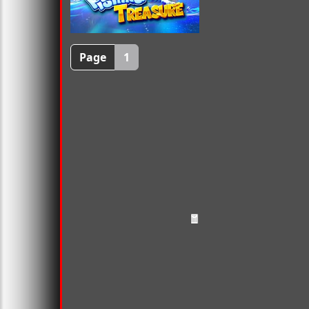
Page
1
🧧