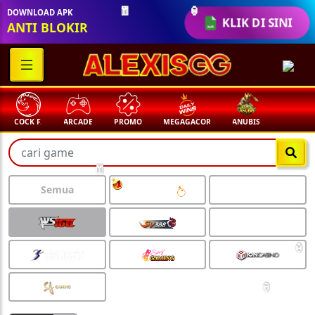
DOWNLOAD APK
KLIK DI SINI
🧧
🏮
ANTI BLOKIR
COCK F.
ARCADE
PROMO
MEGAGACOR
ANUBIS
🧧
Semua
🏮
🏮