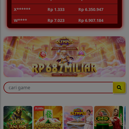
X******
Rp 1.333
Rp 6.350.947
🏮
W****
Rp 7.023
Rp 6.907.184
F*****
Rp 2.763
Rp 6.845.690
Y*****
Rp 9.677
Rp 9.209.114
Populer
Lihat lebih banyak
🏮