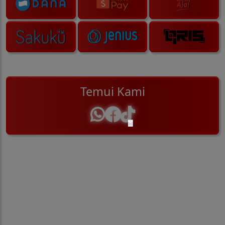
Temui Kami
ALEXISGG Link Anak Bekasi Slot
Gacor 777 Deposit 10K
ALEXISGG menjadi salah satu pilihan favorit anak
Bekasi yang mencari pengalaman bermain slot