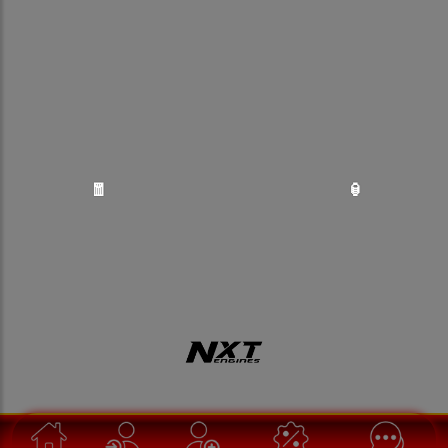
tema petualangan, keberuntungan, hingga nuansa
klasik menjadi pilihan utama bagi banyak pemain
yang ingin mencari hiburan sekaligus peluang
kemenangan maksimal.
ALEXISGG terus menghadirkan pengalaman
bermain yang nyaman dengan dukungan server
stabil dan akses anti lemot. Tidak heran jika
platform ini semakin populer di kalangan pecinta
slot online yang ingin merasakan sensasi bermain
gacor dengan peluang WD tajir melintir setiap
harinya.
Powered By