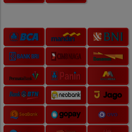
Cara Pembayaran
💵
💵
💵
💵
🧨
🧨
🧨
🧨
🪭
🪭
🪭
🪭